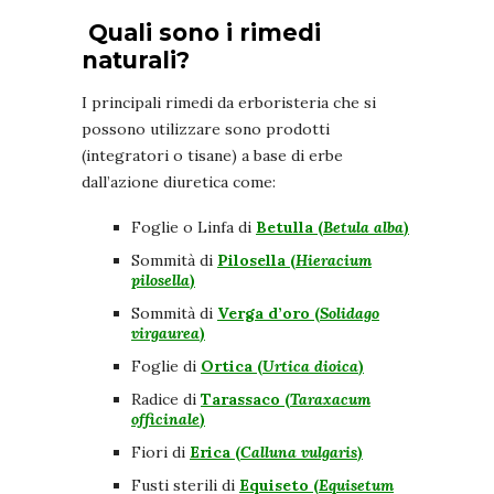
Quali sono i rimedi
naturali?
I principali rimedi da erboristeria che si
possono utilizzare sono prodotti
(integratori o tisane) a base di erbe
dall’azione diuretica come:
Foglie o Linfa di
Betulla (
Betula alba
)
Sommità di
Pilosella (
Hieracium
pilosella
)
Sommità di
Verga d’oro (
Solidago
virgaurea
)
Foglie di
Ortica (
Urtica dioica
)
Radice di
Tarassaco (
Taraxacum
officinale
)
Fiori di
Erica (
Calluna vulgaris
)
Fusti sterili di
Equiseto (
Equisetum