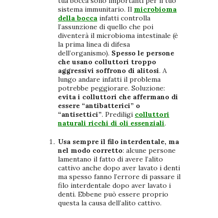
tua bocca sono importanti per il tuo
sistema immunitario. Il
microbioma
della bocca
infatti controlla
l’assunzione di quello che poi
diventerà il microbioma intestinale (è
la prima linea di difesa
dell’organismo).
Spesso le persone
che usano colluttori troppo
aggressivi soffrono di alitosi
. A
lungo andare infatti il problema
potrebbe peggiorare. Soluzione:
evita i colluttori che affermano di
essere “antibatterici” o
“antisettici”
. Prediligi
colluttori
naturali ricchi di oli essenziali
.
Usa sempre il filo interdentale, ma
nel modo corretto
: alcune persone
lamentano il fatto di avere l’alito
cattivo anche dopo aver lavato i denti
ma spesso fanno l’errore di passare il
filo interdentale dopo aver lavato i
denti. Ebbene può essere proprio
questa la causa dell’alito cattivo.