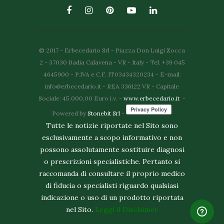
© 2017 - Erbecedario Srl - Piazza Don Luigi Zocca
2 - 37030 Badia Calavena - VR - Italy - Tel. +39 045
4645900 - P.IVA e C.F. IT03434320234 - E-mail:
info@erbecedario.it - REA 336122 VR - Capitale
Sociale: 45.000,00 Euro i.v. -
www.erbecedario.it
-
Powered by
Stonebit Srl
-
Tutte le notizie riportate nel Sito sono
esclusivamente a scopo informativo e non
possono assolutamente sostituire diagnosi
o prescrizioni specialistiche. Pertanto si
raccomanda di consultare il proprio medico
di fiducia o specialisti riguardo qualsiasi
indicazione o uso di un prodotto riportata
nel Sito.
Leggi il Disclaimer