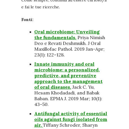
Come sempre, continua ad essere curioso/a
e fai le tue ricerche.
Fonti:
Oral microbiome: Unveiling
the fundamentals.
Priya Nimish
Deo e Revati Deshmukh. J Oral
Maxillofac Pathol. 2019 Jan-Apr;
23(1): 122–128.
Innate immunity and oral
microbiome: a personalized,
predictive, and preventive
approach to the management
of oral diseases.
Jack C. Yu,
Hesam Khodadadi, and Babak
Baban. EPMA J. 2019 Mar; 10(1):
43–50.
Antifungal activity of essential
oils against fungi isolated from
air.
Tiffany Schroder, Sharyn