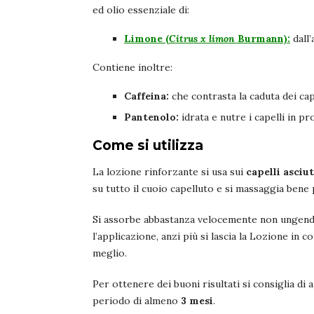
ed olio essenziale di:
Limone (
Citrus x limon
Burmann):
dall’
Contiene inoltre:
Caffeina:
che contrasta la caduta dei cape
Pantenolo:
idrata e nutre i capelli in pr
Come si utilizza
La lozione rinforzante si usa sui
capelli asciut
su tutto il cuoio capelluto e si massaggia bene 
Si assorbe abbastanza velocemente non ungendo
l’applicazione, anzi più si lascia la Lozione in c
meglio.
Per ottenere dei buoni risultati si consiglia d
periodo di almeno
3 mesi
.