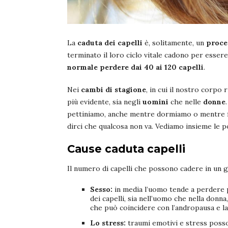
La
caduta dei capelli
è, solitamente, un
proces
terminato il loro ciclo vitale cadono per essere 
normale perdere dai 40 ai 120 capelli
.
Nei
cambi di stagione
, in cui il nostro corpo 
più evidente, sia negli
uomini
che nelle
donne
pettiniamo, anche mentre dormiamo o mentre fa
dirci che qualcosa non va. Vediamo insieme le p
Cause caduta capelli
Il numero di capelli che possono cadere in un
Sesso:
in media l’uomo tende a perdere pi
dei capelli, sia nell’uomo che nella don
che può coincidere con l’andropausa e l
Lo stress:
traumi emotivi e stress posson