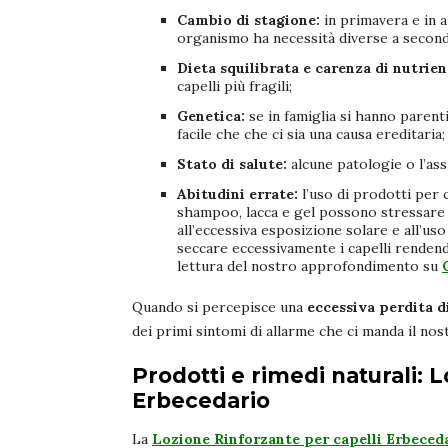
Cambio di stagione:
in primavera e in a
organismo ha necessità diverse a secon
Dieta squilibrata e carenza di nutrien
capelli più fragili;
Genetica:
se in famiglia si hanno parent
facile che che ci sia una causa ereditaria;
Stato di salute:
alcune patologie o l’ass
Abitudini errate:
l’uso di prodotti per 
shampoo, lacca e gel possono stressare 
all’eccessiva esposizione solare e all’us
seccare eccessivamente i capelli rendendo
lettura del nostro approfondimento su
Quando si percepisce una
eccessiva perdita d
dei primi sintomi di allarme che ci manda il no
Prodotti e rimedi naturali: 
Erbecedario
La
Lozione Rinforzante per capelli Erbeced