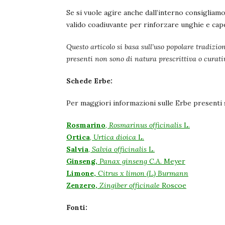
Se si vuole agire anche dall’interno consigliam
valido coadiuvante per rinforzare unghie e cape
Questo articolo si basa sull’uso popolare tradizion
presenti non sono di natura prescrittiva o curat
Schede Erbe:
Per maggiori informazioni sulle Erbe presenti su
Rosmarino
,
Rosmarinus officinalis
L.
Ortica
,
Urtica dioica
L.
Salvia
,
Salvia officinalis
L.
Ginseng,
Panax ginseng C.A.
Meyer
Limone,
Citrus x limon (L.) Burmann
Zenzero,
Zingiber officinale
Roscoe
Fonti: