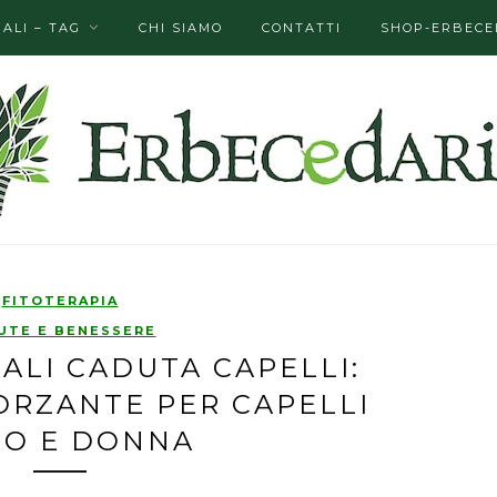
ALI – TAG
CHI SIAMO
CONTATTI
SHOP-ERBECE
FITOTERAPIA
UTE E BENESSERE
ALI CADUTA CAPELLI:
ORZANTE PER CAPELLI
O E DONNA