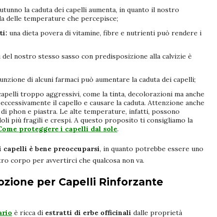
utunno la caduta dei capelli aumenta, in quanto il nostro
da delle temperature che percepisce;
ti:
una dieta povera di vitamine, fibre e nutrienti può rendere i
i del nostro stesso sasso con predisposizione alla calvizie è
unzione di alcuni farmaci può aumentare la caduta dei capelli;
capelli troppo aggressivi, come la tinta, decolorazioni ma anche
eccessivamente il capello e causare la caduta. Attenzione anche
o di phon e piastra. Le alte temperature, infatti, possono
li più fragili e crespi. A questo proposito ti consigliamo la
Come proteggere i capelli dal sole
.
i capelli è bene preoccuparsi
, in quanto potrebbe essere uno
stro corpo per avvertirci che qualcosa non va.
Lozione per Capelli Rinforzante
ario
è ricca di
estratti di erbe officinali
dalle proprietà