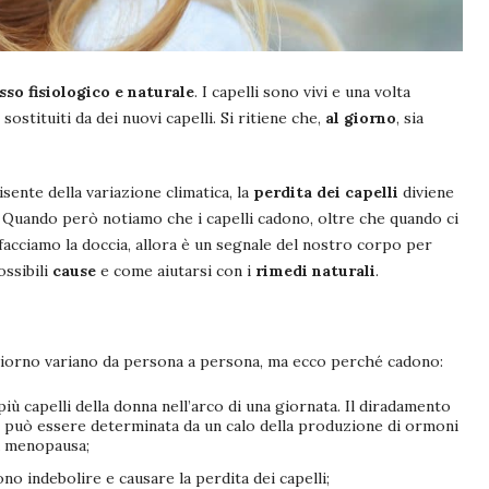
so fisiologico e naturale
. I capelli sono vivi e una volta
sostituiti da dei nuovi capelli. Si ritiene che,
al giorno
, sia
risente della variazione climatica, la
perdita dei capelli
diviene
. Quando però notiamo che i capelli cadono, oltre che quando ci
cciamo la doccia, allora è un segnale del nostro corpo per
ossibili
cause
e come aiutarsi con i
rimedi naturali
.
 giorno variano da persona a persona, ma ecco perché cadono:
ù capelli della donna nell’arco di una giornata. Il diradamento
na, può essere determinata da un calo della produzione di ormoni
a menopausa;
o indebolire e causare la perdita dei capelli;