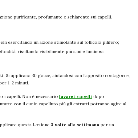
azione purificante, profumante e schiarente sui capelli.
lli esercitando un’azione stimolante sul follicolo pilifero;
ofondità, risultando visibilmente più sani e luminosi.
ti
. Si applicano 30 gocce, aiutandosi con l’apposito contagocce,
per 1-2 minuti.
 i capelli. Non è necessario
lavare i capelli
dopo
ontatto con il cuoio capelluto più gli estratti potranno agire al
i applicare questa Lozione
3 volte alla settimana
per un