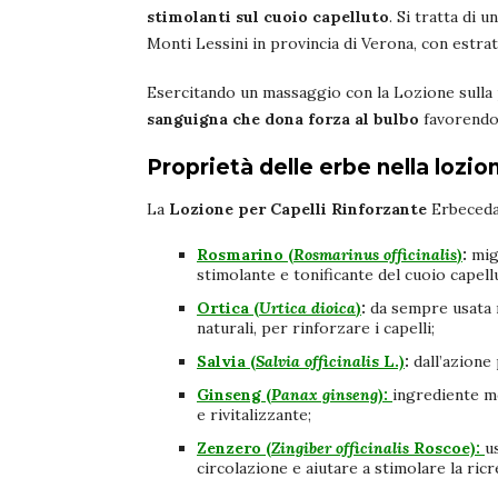
stimolanti sul cuoio capelluto
. Si tratta di 
Monti Lessini in provincia di Verona, con estrat
Esercitando un massaggio con la Lozione sulla p
sanguigna che dona forza al bulbo
favorendo 
Proprietà delle erbe nella lozio
La
Lozione per Capelli Rinforzante
Erbecedar
Rosmarino (
Rosmarinus officinalis
)
:
migl
stimolante e tonificante del cuoio capell
Ortica (
Urtica dioica
)
:
da sempre usata 
naturali, per rinforzare i capelli;
Salvia (
Salvia officinali
s L.)
:
dall’azione
Ginseng (
Panax ginseng
):
ingrediente mo
e rivitalizzante;
Zenzero (
Zingiber officinalis
Roscoe):
u
circolazione e aiutare a stimolare la ricre