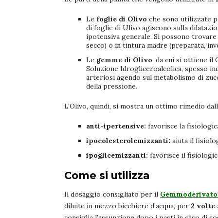
Le
foglie di Olivo
che sono utilizzate pe
di foglie di Ulivo agiscono sulla dilataz
ipotensiva generale. Si possono trovare i
secco) o in tintura madre (preparata, inve
Le
gemme di Olivo
, da cui si ottiene
Soluzione Idrogliceroalcolica, spesso in
arteriosi agendo sul metabolismo di zucc
della pressione.
L’Olivo, quindi, si mostra un ottimo rimedio dal
anti-ipertensive:
favorisce la fisiologi
ipocolesterolemizzanti:
aiuta il fisiol
ipoglicemizzanti:
favorisce il fisiolog
Come si utilizza
Il dosaggio consigliato per il
Gemmoderivato (
diluite in mezzo bicchiere d’acqua, per
2 volte 
consiglia l’assunzione dopo i pasti in caso di so