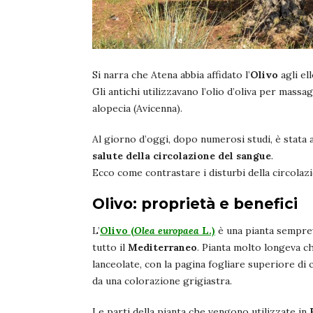
Si narra che Atena abbia affidato l’
Olivo
agli el
Gli antichi utilizzavano l’olio d’oliva per massag
alopecia (Avicenna).
Al giorno d’oggi, dopo numerosi studi, è stata a
salute della circolazione del sangue
.
Ecco come contrastare i disturbi della circolaz
Olivo: proprietà e benefici
L’
Olivo (
Olea europaea
L.)
è una pianta semprev
tutto il
Mediterraneo
. Pianta molto longeva c
lanceolate, con la pagina fogliare superiore di
da una colorazione grigiastra.
Le parti della pianta che vengono utilizzate in