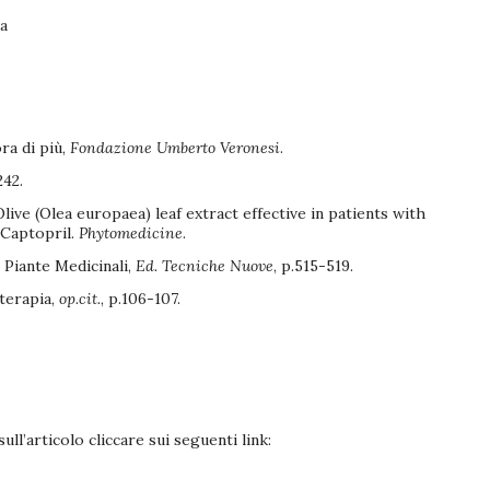
ta
ora di più,
Fondazione Umberto Veronesi
.
242.
1, Olive (Olea europaea) leaf extract effective in patients with
 Captopril.
Phytomedicine
.
 Piante Medicinali,
Ed. Tecniche Nuove
, p.515-519.
terapia,
op.cit.
, p.106-107.
ll’articolo cliccare sui seguenti link: