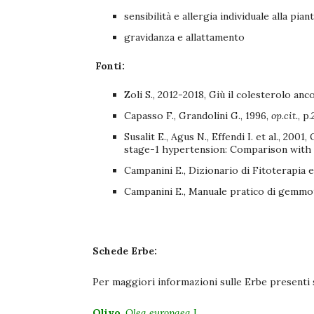
sensibilità e allergia individuale alla pian
gravidanza e allattamento
Fonti:
Zoli S., 2012-2018, Giù il colesterolo anc
Capasso F., Grandolini G., 1996,
op.cit.
, p.
Susalit E., Agus N., Effendi I. et al., 200
stage-1 hypertension: Comparison with
Campanini E., Dizionario di Fitoterapia e
Campanini E., Manuale pratico di gemmo
Schede Erbe:
Per maggiori informazioni sulle Erbe presenti su
Olivo
,
Olea europaea
L.