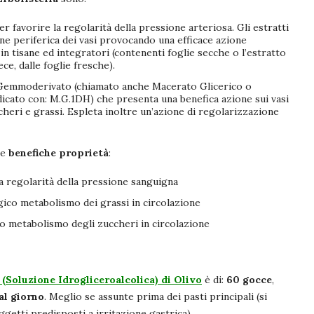
r favorire la regolarità della pressione arteriosa. Gli estratti
ione periferica dei vasi provocando una efficace azione
n tisane ed integratori (contenenti foglie secche o l’estratto
ce, dalle foglie fresche).
 il Gemmoderivato (chiamato anche Macerato Glicerico o
dicato con: M.G.1DH) che presenta una benefica azione sui vasi
heri e grassi. Espleta inoltre un’azione di regolarizzazione
le
benefiche proprietà
:
ca regolarità della pressione sanguigna
ogico metabolismo dei grassi in circolazione
ico metabolismo degli zuccheri in circolazione
Soluzione Idrogliceroalcolica) di Olivo
è di:
60 gocce
,
al giorno
. Meglio se assunte prima dei pasti principali (si
ggetti predisposti a irritazione gastrica).