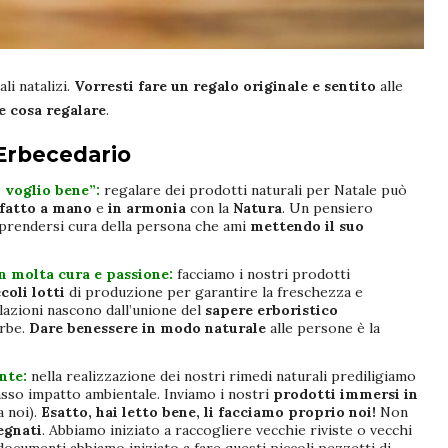
ali natalizi.
Vorresti fare un regalo originale
e sentito
alle
ne
cosa regalare
.
 Erbecedario
 voglio bene”:
regalare dei
prodotti naturali
per Natale può
, fatto a mano
e
in armonia
con la
Natura
. Un pensiero
 prendersi cura della persona che ami
mettendo il suo
n molta cura e passione:
facciamo i nostri
prodotti
coli lotti
di produzione per garantire la freschezza e
lazioni nascono dall’unione del
sapere erboristico
erbe.
Dare benessere in modo naturale
alle persone è la
ente:
nella realizzazione dei nostri
rimedi naturali
prediligiamo
basso impatto ambientale. Inviamo i nostri
prodotti immersi in
a noi).
Esatto, hai letto bene, li facciamo proprio noi!
Non
egnati
. Abbiamo iniziato a raccogliere vecchie riviste o vecchi