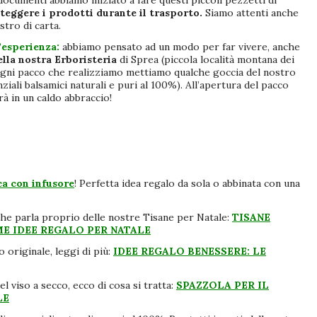
 documenti abbiamo iniziato a fare questi piccoli pezzetti di
teggere i prodotti durante il trasporto.
Siamo attenti anche
stro di carta.
’esperienza:
abbiamo pensato ad un modo per far vivere, anche
ella nostra
Erboristeria
di Sprea (piccola località montana dei
 ogni pacco che realizziamo mettiamo qualche goccia del nostro
ziali balsamici naturali e puri al 100%). All’apertura del pacco
à in un caldo abbraccio!
a con infusore
! Perfetta idea regalo da sola o abbinata con una
che parla proprio delle nostre Tisane per Natale:
TISANE
ME IDEE REGALO PER NATALE
 originale, leggi di più:
IDEE REGALO BENESSERE: LE
l viso a secco, ecco di cosa si tratta:
SPAZZOLA PER IL
LE