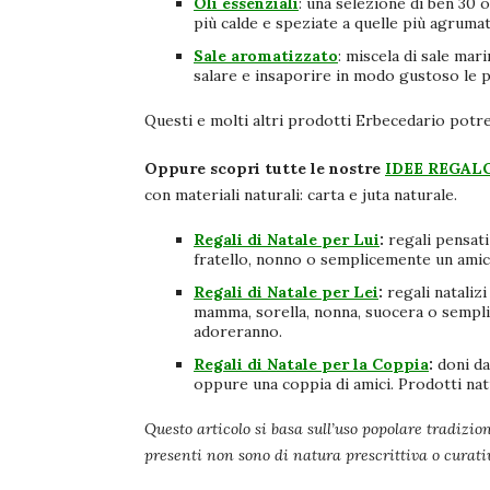
Oli essenziali
: una selezione di ben 30 ol
più calde e speziate a quelle più agrumat
Sale aromatizzato
: miscela di sale ma
salare e insaporire in modo gustoso le 
Questi e molti altri prodotti Erbecedario potr
Oppure scopri tutte le nostre
IDEE REGAL
con materiali naturali: carta e juta naturale.
Regali di Natale
per Lui
:
regali pensat
fratello, nonno
o semplicemente un
ami
Regali di Natale per Lei
:
regali nataliz
mamma, sorella, nonna, suocera
o sempl
adoreranno.
Regali di Natale per la Coppia
:
doni da
oppure una
coppia di amici
. Prodotti nat
Questo articolo si basa sull’uso popolare tradizion
presenti non sono di natura prescrittiva o curat