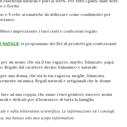
i essenziali naturali e puri al 100%. Per tutti i gusti, dalle note
e e fiorite.
rino e 9 erbe aromatiche da utilizzare come condimento per
pietanze.
ebbero impreziosire i tuoi
cesti e confezioni regalo
.
O NATALE
:
ti proponiamo dei Set di prodotti già confezionati
i per un
uomo
, che sia il tuo
ragazzo, marito, fidanzato, papà,
co
. Regalo dal carattere deciso, balsamico e naturale.
i per una
donna
, che sia la tua
ragazza, moglie, fidanzata,
icemente un
’amica
. Regali naturali e artigianali che le donne
 fare ad una
coppia
, che siano i tuoi
genitori, suoceri, nonni
urali e delicati per il benessere di tutta la famiglia.
ale e sulla letteratura scientifica. Le informazioni ed i consigli
iva, ma hanno solo uno scopo informativo.