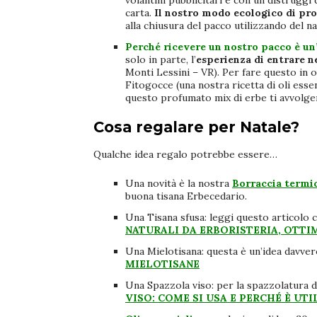
volantini pubblicitari e con un distruggi
carta.
Il nostro modo ecologico di pro
alla chiusura del pacco utilizzando del na
Perché ricevere un nostro pacco è un
solo in parte, l’
esperienza di entrare n
Monti Lessini – VR). Per fare questo in
Fitogocce (una nostra ricetta di oli essen
questo profumato mix di erbe ti avvolger
Cosa regalare per Natale?
Qualche
idea regalo
potrebbe essere…
Una novità è la nostra
Borraccia termic
buona tisana Erbecedario.
Una Tisana sfusa: leggi questo articolo 
NATURALI DA ERBORISTERIA, OTTI
Una Mielotisana: questa è un’idea davvero
MIELOTISANE
Una Spazzola viso: per la spazzolatura de
VISO: COME SI USA E PERCHÉ È UTI