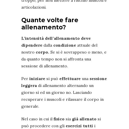
troppo, per non mettere a rischio muscoli e
articolazioni.
Quante volte fare
allenamento?
L’intensità dell’allenamento deve
dipendere
dalla
condizione
attuale del
nostro
corpo.
Se si è sovrappeso o meno, e
da quanto tempo non si affronta una
sessione di allenamento.
Per
iniziare
si può
effettuare
una
sessione
leggera
di allenamento alternando un
giorno sì ed un giorno no. Lasciando
recuperare i muscoli e rilassare il corpo in
generale.
Nel caso in cui il
fisico
sia
già allenato
si
può procedere con gli
esercizi tutti
i