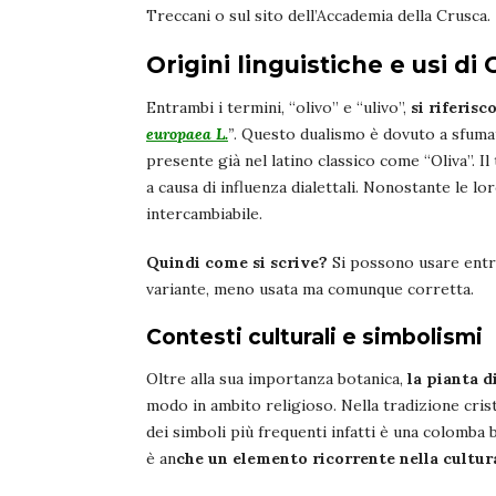
Treccani o sul sito dell’Accademia della Crusca.
Origini linguistiche e usi di 
Entrambi i termini, “olivo” e “ulivo”,
si riferisc
europaea L.
”
. Questo dualismo è dovuto a sfumat
presente già nel latino classico come “Oliva”. Il
a causa di influenza dialettali. Nonostante le l
intercambiabile.
Quindi come si scrive?
Si possono usare entr
variante, meno usata ma comunque corretta.
Contesti culturali e simbolismi
Oltre alla sua importanza botanica,
la pianta di
modo in ambito religioso. Nella tradizione crist
dei simboli più frequenti infatti è una colomba 
è an
che un elemento ricorrente nella cult