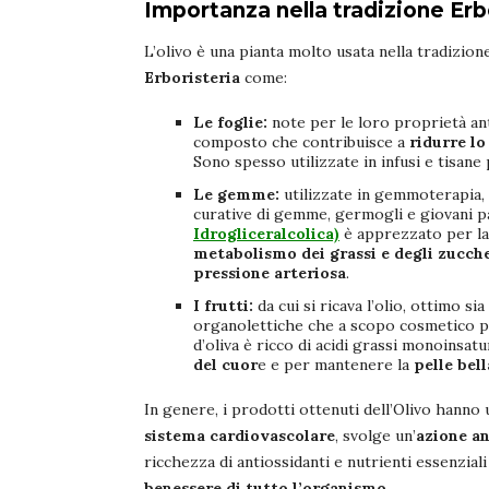
Importanza nella tradizione Erb
L’olivo è una pianta molto usata nella tradizio
Erboristeria
come:
Le foglie:
note per le loro proprietà ant
composto che contribuisce a
ridurre lo
Sono spesso utilizzate in infusi e tisane
Le gemme:
utilizzate in gemmoterapia, 
curative di gemme, germogli e giovani par
Idrogliceralcolica)
è apprezzato per la 
metabolismo dei grassi e degli zucch
pressione arteriosa
.
I frutti:
da cui si ricava l’olio, ottimo 
organolettiche che a scopo cosmetico pe
d’oliva è ricco di acidi grassi monoinsatu
del cuor
e e per mantenere la
pelle bell
In genere, i prodotti ottenuti dell’Olivo hanno 
sistema cardiovascolare
, svolge un’
azione a
ricchezza di antiossidanti e nutrienti essenzial
benessere di tutto l’organismo
.