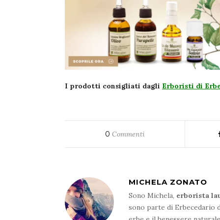
I prodotti consigliati dagli
Erboristi di Erb
0
Commenti
MICHELA ZONATO
Sono Michela,
erborista la
sono parte di Erbecedario d
erbe e il benessere natural