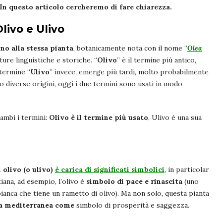
In questo articolo cercheremo di fare chiarezza.
Olivo e Ulivo
ono alla stessa pianta
, botanicamente nota con il nome “
Olea
ure linguistiche e storiche. “
Olivo
” è il termine più antico,
 termine “
Ulivo
” invece, emerge più tardi, molto probabilmente
oro diverse origini, oggi i due termini sono usati in modo
ambi i termini:
Olivo è il termine più usato
, Ulivo è una sua
 olivo (o ulivo)
è carica di significati simbolici
, in particolar
iana, ad esempio, l’olivo è
simbolo di pace e rinascita
(uno
bianca che tiene un rametto di olivo). Ma non solo, questa pianta
ura mediterranea come
simbolo di prosperità e saggezza.