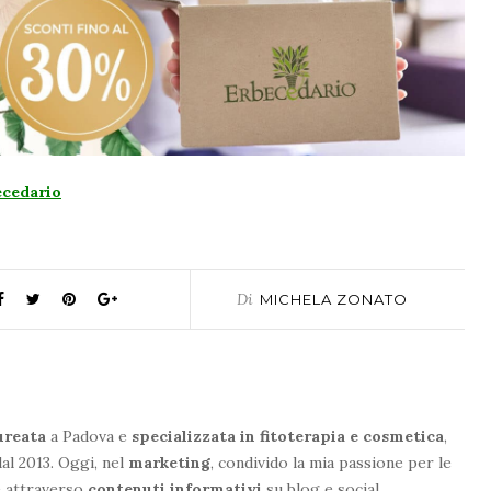
ecedario
Di
MICHELA ZONATO
ureata
a Padova e
specializzata in fitoterapia e cosmetica
,
al 2013. Oggi, nel
marketing
, condivido la mia passione per le
e attraverso
contenuti informativi
su blog e social.