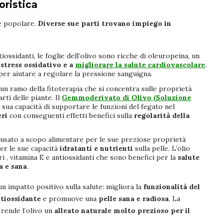
oristica
ne popolare.
Diverse sue parti trovano impiego in
iossidanti, le foglie dell’olivo sono ricche di oleuropeina, un
 stress ossidativo e a
migliorare la salute cardiovascolare
.
 per aiutare a regolare la pressione sanguigna.
un ramo della fitoterapia che si concentra sulle proprietà
ti delle piante. Il
Gemmoderivato di Olivo (Soluzione
sua capacità di supportare le funzioni del fegato nel
eri
con conseguenti effetti benefici sulla
regolarità della
sia usato a scopo alimentare per le sue preziose proprietà
r le sue capacità
idratanti e nutrienti
sulla
pelle. L’olio
ri , vitamina E e antiossidanti che sono benefici per la
salute
a e sana
.
un impatto positivo sulla salute: migliora la
funzionalità del
ntiossidante
e promuove una
pelle sana e radiosa
. La
i
rende
l’olivo un
alleato naturale molto prezioso per il