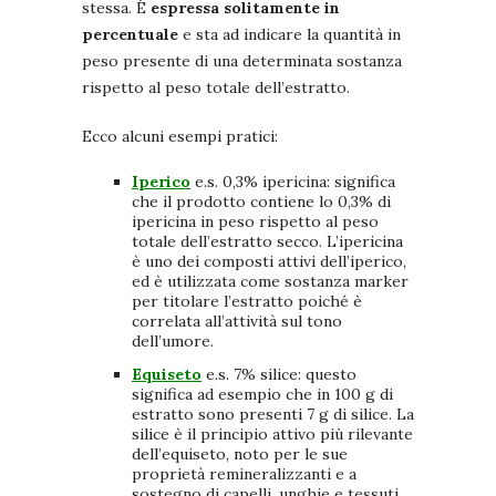
stessa. È
espressa solitamente in
percentuale
e sta ad indicare la quantità in
peso presente di una determinata sostanza
rispetto al peso totale dell’estratto.
Ecco alcuni esempi pratici:
Iperico
e.s. 0,3% ipericina: significa
che il prodotto contiene lo 0,3% di
ipericina in peso rispetto al peso
totale dell’estratto secco. L’ipericina
è uno dei composti attivi dell’iperico,
ed è utilizzata come sostanza marker
per titolare l’estratto poiché è
correlata all’attività sul tono
dell’umore.
Equiseto
e.s. 7% silice: questo
significa ad esempio che in 100 g di
estratto sono presenti 7 g di silice. La
silice è il principio attivo più rilevante
dell’equiseto, noto per le sue
proprietà remineralizzanti e a
sostegno di capelli, unghie e tessuti