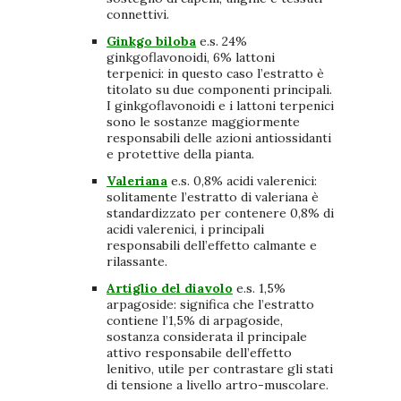
connettivi.
Ginkgo biloba
e.s. 24%
ginkgoflavonoidi, 6% lattoni
terpenici: in questo caso l’estratto è
titolato su due componenti principali.
I ginkgoflavonoidi e i lattoni terpenici
sono le sostanze maggiormente
responsabili delle azioni antiossidanti
e protettive della pianta.
Valeriana
e.s. 0,8% acidi valerenici:
solitamente l’estratto di valeriana è
standardizzato per contenere 0,8% di
acidi valerenici, i principali
responsabili dell’effetto calmante e
rilassante.
Artiglio del diavolo
e.s. 1,5%
arpagoside: significa che l’estratto
contiene l’1,5% di arpagoside,
sostanza considerata il principale
attivo responsabile dell’effetto
lenitivo, utile per contrastare gli stati
di tensione a livello artro-muscolare.