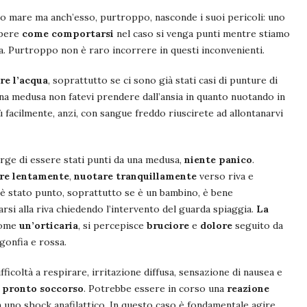
ro mare ma anch’esso, purtroppo, nasconde i suoi pericoli: uno
apere
come comportarsi
nel caso si venga punti mentre stiamo
. Purtroppo non è raro incorrere in questi inconvenienti.
re l’acqua
, soprattutto se ci sono già stati casi di punture di
una medusa non fatevi prendere dall’ansia in quanto nuotando in
ù facilmente, anzi, con sangue freddo riuscirete ad allontanarvi
corge di essere stati punti da una medusa,
niente panico
.
are lentamente
,
nuotare tranquillamente
verso riva e
 è stato punto, soprattutto se è un bambino, è bene
arsi alla riva chiedendo l’intervento del guarda spiaggia.
La
 come
un’orticaria
, si percepisce
bruciore
e
dolore
seguito da
gonfia e rossa.
ficoltà a respirare, irritazione diffusa, sensazione di nausea e
l
pronto soccorso
. Potrebbe essere in corso una
reazione
n uno shock anafilattico. In questo caso è fondamentale agire