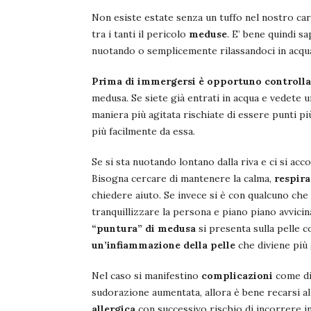
Non esiste estate senza un tuffo nel nostro ca
tra i tanti il pericolo
meduse
. E’ bene quindi s
nuotando o semplicemente rilassandoci in acqua
Prima di immergersi è opportuno controlla
medusa. Se siete già entrati in acqua e vedete 
maniera più agitata rischiate di essere punti pi
più facilmente da essa.
Se si sta nuotando lontano dalla riva e ci si ac
Bisogna cercare di mantenere la calma,
respir
chiedere aiuto. Se invece si è con qualcuno che
tranquillizzare la persona e piano piano avvicin
“puntura” di medusa
si presenta sulla pelle
un’infiammazione della pelle
che diviene più 
Nel caso si manifestino
complicazioni
come dif
sudorazione aumentata, allora è bene recarsi a
allergica
con successivo rischio di incorrere i