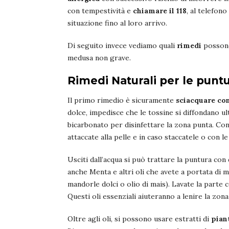
con tempestività e
chiamare il 118
, al telefon
situazione fino al loro arrivo.
Di seguito invece vediamo quali
rimedi
possono 
medusa non grave.
Rimedi Naturali per le punt
Il primo rimedio è sicuramente
sciacquare co
dolce, impedisce che le tossine si diffondano ult
bicarbonato per disinfettare la zona punta. Con
attaccate alla pelle e in caso staccatele o con l
Usciti dall’acqua si può trattare la puntura con
anche Menta e altri oli che avete a portata di m
mandorle dolci o olio di mais). Lavate la parte 
Questi oli essenziali aiuteranno a lenire la zon
Oltre agli oli, si possono usare estratti di
pian