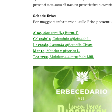
presenti non sono di natura prescrittiva o curat
Schede Erbe:
Per maggiori informazioni sulle Erbe presenti su
Aloe,
Aloe vera
(L.) Burm. F.
Calendula
,
Calendula officina
lis
L.
Lavanda,
Lavanda officinalis
Chiax.
Menta,
Mentha x piperita
L.
Tea tree,
Malaleuca alternifolia
Mill.