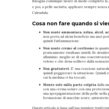
Bisogna comunque lavare in modo completo la p
e poi, a pelle asciutta, applicare sempre senza 
Calendula.
Cosa non fare quando si vi
Non usate ammoniaca, urina, alcol, ac
non porta ad alcun beneficio ma anzi po
quindi l’infiammazione.
Non usate creme al cortisone
in quant
praticamente risultano inutili. Se deside
alluminio, meglio se di una concentrazion
veleno e che dona sollievo dalla sensazio
Non grattatevi
. E’ una reazione natura
quindi peggiorare la situazione. Quindi e
cui la medusa vi ha toccati.
Niente sole sulla parte colpita
dalla m
con una crema solare con una protezione
una iperpigmentazione della pelle nella p
formazione di macchie scure, antiestetich
Questo articolo si basa sull’uso popolare tradizion