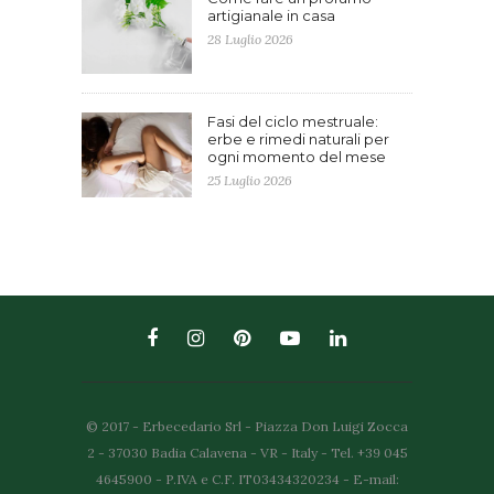
artigianale in casa
28 Luglio 2026
Fasi del ciclo mestruale:
erbe e rimedi naturali per
ogni momento del mese
25 Luglio 2026
© 2017 - Erbecedario Srl - Piazza Don Luigi Zocca
2 - 37030 Badia Calavena - VR - Italy - Tel. +39 045
4645900 - P.IVA e C.F. IT03434320234 - E-mail: