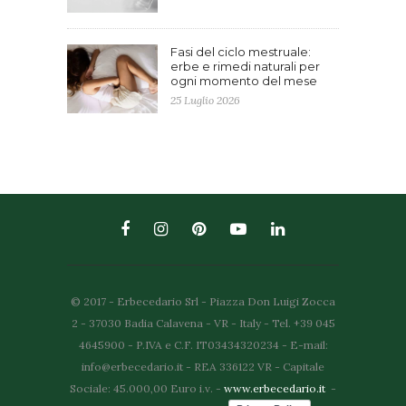
Fasi del ciclo mestruale:
erbe e rimedi naturali per
ogni momento del mese
25 Luglio 2026
© 2017 - Erbecedario Srl - Piazza Don Luigi Zocca
2 - 37030 Badia Calavena - VR - Italy - Tel. +39 045
4645900 - P.IVA e C.F. IT03434320234 - E-mail:
info@erbecedario.it - REA 336122 VR - Capitale
Sociale: 45.000,00 Euro i.v. -
www.erbecedario.it
-