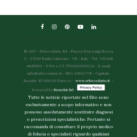
© 2017 - Erbecedario Srl - Piazza Don Luigi Zocca
2 - 37030 Badia Calavena - VR - Italy - Tel. +39 045
4645900 - P.IVA e C.F. IT03434320234 - E-mail:
info@erbecedario.it - REA 336122 VR - Capitale
Sociale: 45.000,00 Euro i.v. -
www.erbecedario.it
-
Powered by
Stonebit Srl
-
Tutte le notizie riportate nel Sito sono
esclusivamente a scopo informativo e non
possono assolutamente sostituire diagnosi
o prescrizioni specialistiche. Pertanto si
raccomanda di consultare il proprio medico
di fiducia o specialisti riguardo qualsiasi