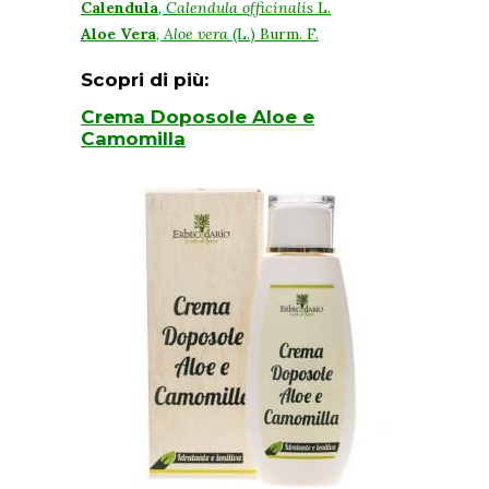
Calendula
,
Calendula officinalis
L.
Aloe Vera
,
Aloe vera
(L.) Burm. F.
Scopri di più:
Crema Doposole Aloe e
Camomilla